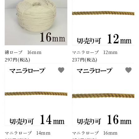
綿ロープ 16mm
マニラロープ 12mm
297円(税込)
237円(税込)
favorite
favorite
マニラロープ 14mm
マニラロープ 16mm