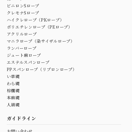
ビニロンSロープ
クレモナSロープ
ハイクレロープ（PKロープ）
ポリエチレンロープ（PEロープ）
アクリルロープ
マニラロープ（染サイザルロープ）
ランバーロープ
ジュート麻ロープ
エステルスパンロープ
PPスパンロープ（リプロンロープ）
い草縄
わら縄
棕櫚縄
本麻縄
人絹縄
ガイドライン
お問い合わせ