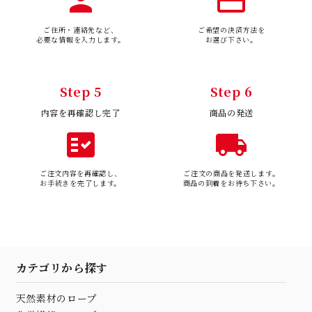
person
payment
ご住所・連絡先など、
ご希望の決済方法を
必要な情報を入力します。
お選び下さい。
Step 5
Step 6
内容を再確認し完了
商品の発送
fact_check
local_shipping
ご注文内容を再確認し、
ご注文の商品を発送します。
お手続きを完了します。
商品の到着をお待ち下さい。
カテゴリから探す
天然素材のロープ