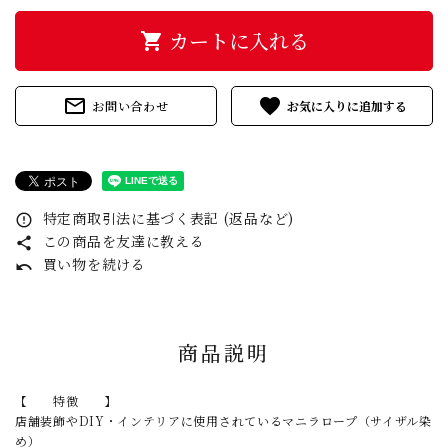
カートに入れる
shopping_cart
mail_outline
favorite
お問い合わせ
特定商取引法に基づく表記 (返品など)
error_outline
この商品を友達に教える
share
買い物を続ける
undo
商品説明
【 特徴 】
店舗装飾やDIY・インテリアに使用されているマニラロープ（サイザル染
め）