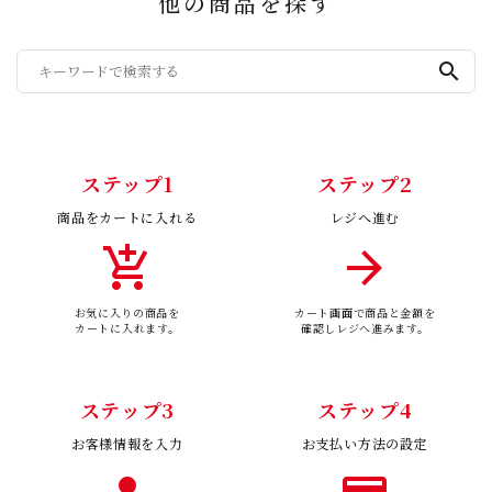
他の商品を探す
search
ステップ1
ステップ2
商品をカートに入れる
レジへ進む
add_shopping_cart
arrow_forward
お気に入りの商品を
カート画面で商品と金額を
カートに入れます。
確認しレジへ進みます。
ステップ3
ステップ4
お客様情報を入力
お支払い方法の設定