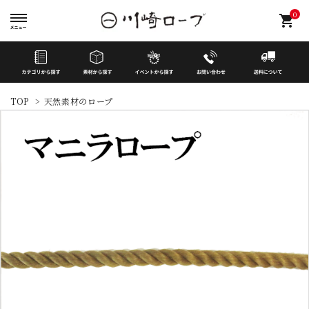
0
shopping_cart
TOP
>
天然素材のロープ
search
イベントから探す
カテゴリーから探す
素材から探す