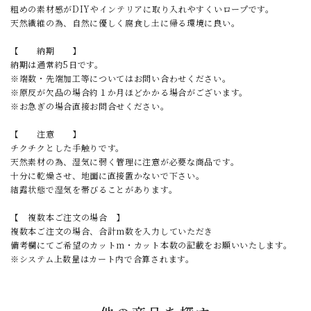
粗めの素材感がDIYやインテリアに取り入れやすくいロープです。
天然繊維の為、自然に優しく腐食し土に帰る環境に良い。
【 納期 】
納期は通常約5日です。
※端数・先端加工等についてはお問い合わせください。
※原反が欠品の場合約１か月ほどかかる場合がございます。
※お急ぎの場合直接お問合せください。
【 注意 】
チクチクとした手触りです。
天然素材の為、湿気に弱く管理に注意が必要な商品です。
十分に乾燥させ、地面に直接置かないで下さい。
結露状態で湿気を帯びることがあります。
【 複数本ご注文の場合 】
複数本ご注文の場合、合計m数を入力していただき
備考欄にてご希望のカットm・カット本数の記載をお願いいたします。
※システム上数量はカート内で合算されます。