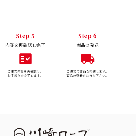
Step 5
Step 6
内容を再確認し完了
商品の発送
fact_check
local_shipping
ご注文内容を再確認し、
ご注文の商品を発送します。
お手続きを完了します。
商品の到着をお待ち下さい。