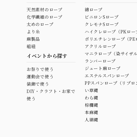
天然素材のロープ
綿ロープ
化学繊維のロープ
ビニロンSロープ
太めのロープ
クレモナSロープ
より糸
ハイクレロープ（PKロー
麻製品
ポリエチレンロープ（PE
組紐
アクリルロープ
マニラロープ（染サイザ
イベントから探す
ランバーロープ
ジュート麻ロープ
お祭りで使う
エステルスパンロープ
運動会で使う
PPスパンロープ（リプロ
装飾で使う
い草縄
DIY・クラフト・お家で
わら縄
使う
棕櫚縄
本麻縄
人絹縄