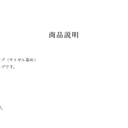
商品説明
ープ（サイザル染め）
ープです。
。
す。