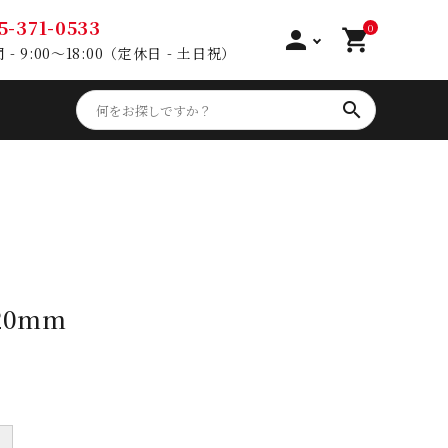
5-371-0533
0
person
shopping_cart
- 9:00～18:00（定休日 - 土日祝）
search
0mm
＋