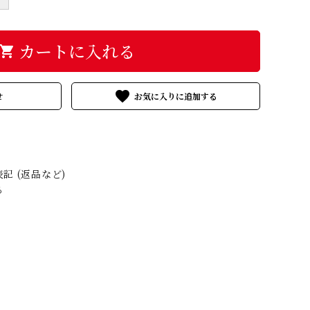
カートに入れる
hopping_cart
favorite
せ
記 (返品など)
る