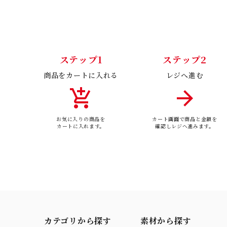
ステップ1
ステップ2
商品をカートに入れる
レジへ進む
add_shopping_cart
arrow_forward
お気に入りの商品を
カート画面で商品と金額を
カートに入れます。
確認しレジへ進みます。
カテゴリから探す
素材から探す