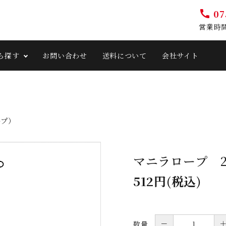
07
call
営業時間 
ら探す
お問い合わせ
送料について
会社サイト
ープ）
マニラロープ 2
512円(税込)
－
数量