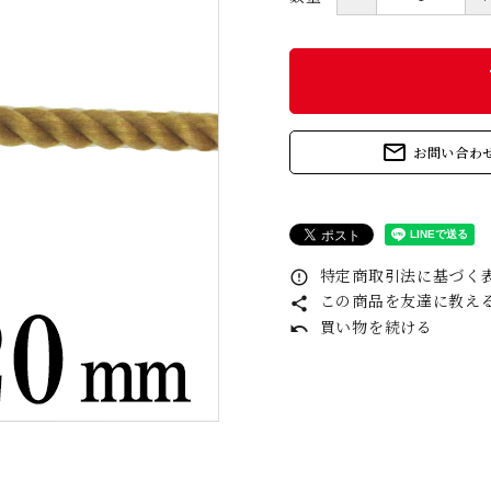
s
mail_outline
お問い合わ
特定商取引法に基づく表
error_outline
この商品を友達に教え
share
買い物を続ける
undo