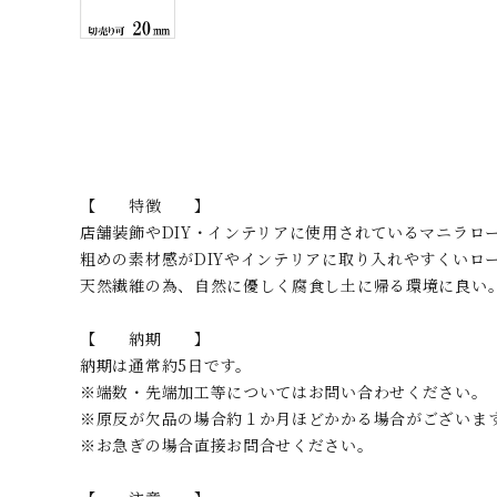
【 特徴 】
店舗装飾やDIY・インテリアに使用されているマニラロ
粗めの素材感がDIYやインテリアに取り入れやすくいロ
天然繊維の為、自然に優しく腐食し土に帰る環境に良い
【 納期 】
納期は通常約5日です。
※端数・先端加工等についてはお問い合わせください。
※原反が欠品の場合約１か月ほどかかる場合がございま
※お急ぎの場合直接お問合せください。