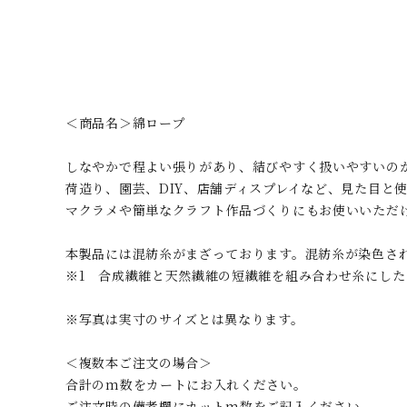
＜商品名＞綿ロープ
しなやかで程よい張りがあり、結びやすく扱いやすいの
荷造り、園芸、DIY、店舗ディスプレイなど、見た目と
マクラメや簡単なクラフト作品づくりにもお使いいただ
本製品には混紡糸がまざっております。混紡糸が染色さ
※1 合成繊維と天然繊維の短繊維を組み合わせ糸にし
※写真は実寸のサイズとは異なります。
＜複数本ご注文の場合＞
合計のm数をカートにお入れください。
ご注文時の備考欄にカットm数をご記入ください。