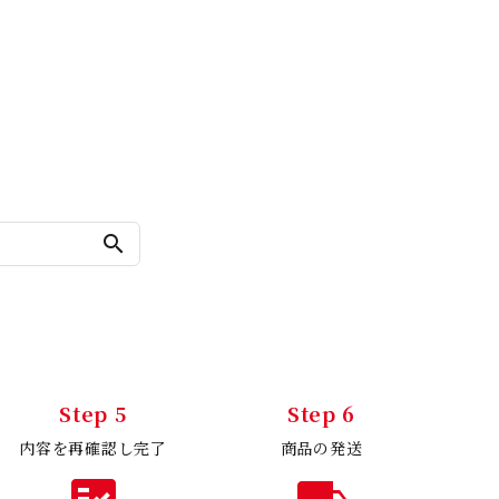
search
Step 5
Step 6
内容を再確認し完了
商品の発送
fact_check
local_shipping