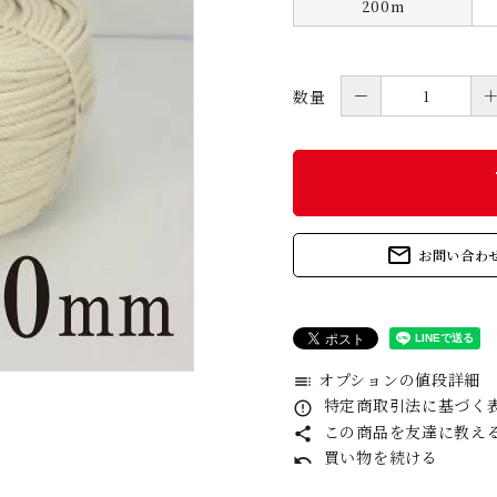
200m
－
数量
s
mail_outline
お問い合わ
オプションの値段詳細
toc
特定商取引法に基づく表
error_outline
この商品を友達に教え
share
買い物を続ける
undo