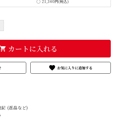
21,340円(税込)
＋
カートに入れる
hopping_cart
favorite
せ
記 (返品など)
る