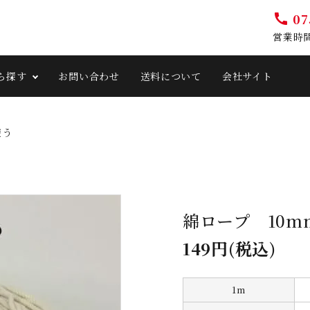
07
call
営業時間 
ら探す
お問い合わせ
送料について
会社サイト
使う
綿ロープ 10m
149円(税込)
1m