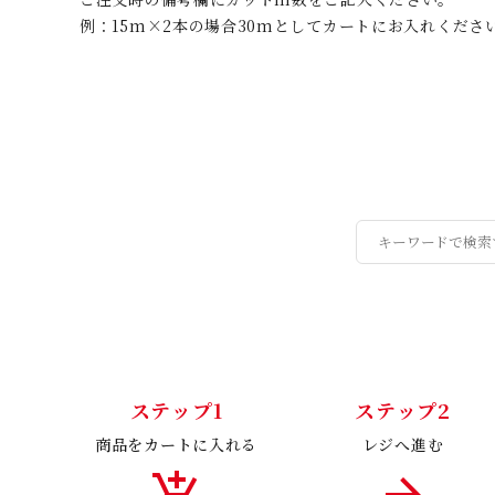
例：15m×2本の場合30mとしてカートにお入れくださ
ステップ1
ステップ2
商品をカートに入れる
レジへ進む
add_shopping_cart
arrow_forward