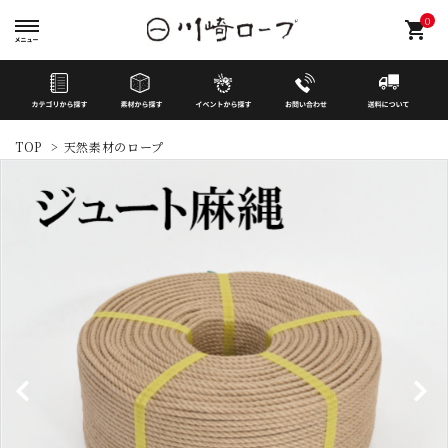
0
shopping_cart
TOP
>
天然素材のロープ
search
イベントから探す
カテゴリーから探す
素材から探す