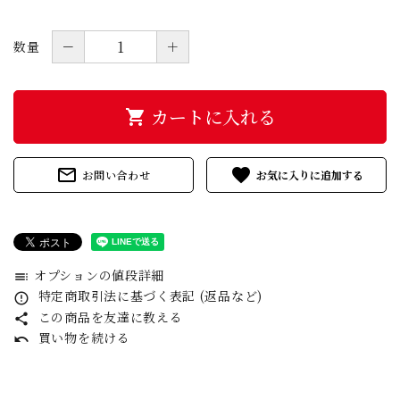
－
＋
数量
カートに入れる
shopping_cart
mail_outline
favorite
お問い合わせ
オプションの値段詳細
toc
特定商取引法に基づく表記 (返品など)
error_outline
この商品を友達に教える
share
買い物を続ける
undo