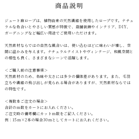
商品説明
ジュート麻ロープは、植物由来の天然繊維を使用したロープです。ナチュ
ラルな色合いとやさしい質感が特徴で、店舗装飾やインテリア、DIY、
ガーデニングなど幅広い用途でご使用いただけます。
天然素材ならではの自然な風合いは、使い込むほどに味わいが増し、空
間に温かみを与えます。ナチュラルテイストやヴィンテージ、和風空間と
の相性も良く、さまざまなシーンで活躍します。
＜ご購入前の注意事項＞
天然素材のため、色味や太さには多少の個体差があります。また、毛羽
立ちや繊維の飛び出しが見られる場合がありますが、天然素材ならでは
の特性です。
＜複数本ご注文の場合＞
合計のm数をカートにお入れください。
ご注文時の備考欄にカットm数をご記入ください。
例：15m×2本の場合30mとしてカートにお入れください。