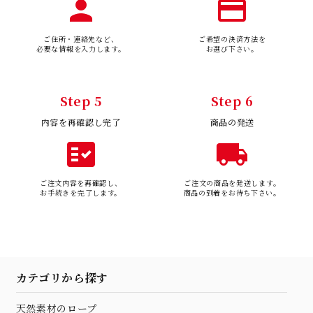
person
payment
ご住所・連絡先など、
ご希望の決済方法を
必要な情報を入力します。
お選び下さい。
Step 5
Step 6
内容を再確認し完了
商品の発送
fact_check
local_shipping
ご注文内容を再確認し、
ご注文の商品を発送します。
お手続きを完了します。
商品の到着をお待ち下さい。
カテゴリから探す
天然素材のロープ