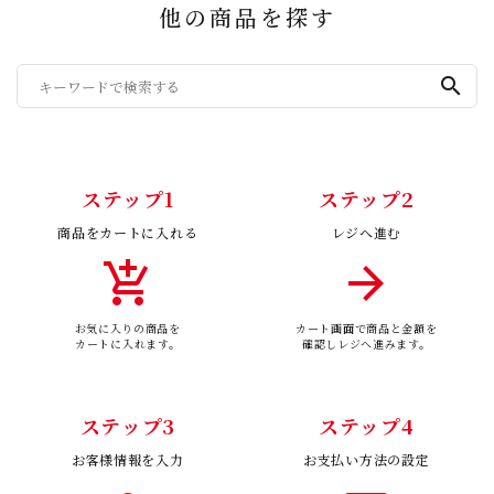
他の商品を探す
search
ステップ1
ステップ2
商品をカートに入れる
レジへ進む
add_shopping_cart
arrow_forward
お気に入りの商品を
カート画面で商品と金額を
カートに入れます。
確認しレジへ進みます。
ステップ3
ステップ4
お客様情報を入力
お支払い方法の設定