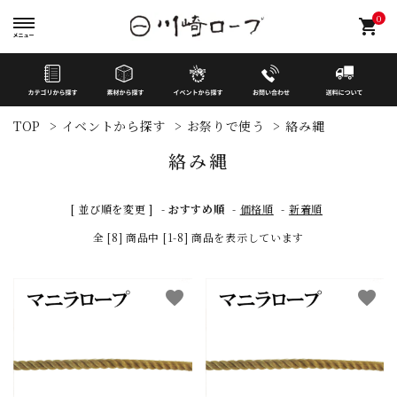
0
shopping_cart
TOP
>
イベントから探す
>
お祭りで使う
>
絡み縄
絡み縄
[ 並び順を変更 ]
-
おすすめ順
-
価格順
-
新着順
search
全 [8] 商品中 [1-8] 商品を表示しています
イベントから探す
favorite
favorite
カテゴリーから探す
素材から探す