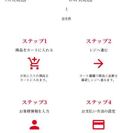
1
全8件
ステップ1
ステップ2
キーワード
商品をカートに入れる
レジへ進む
add_shopping_cart
arrow_forward
カテゴリー
お気に入りの商品を
カート画面で商品と金額を
カートに入れます。
確認しレジへ進みます。
ステップ3
ステップ4
検索する
お客様情報を入力
お支払い方法の設定
person
payment