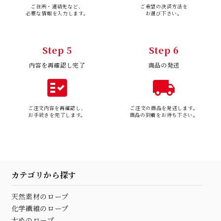
ご住所・連絡先など、
ご希望の決済方法を
必要な情報を入力します。
お選び下さい。
Step 5
Step 6
内容を再確認し完了
商品の発送
fact_check
local_shipping
ご注文内容を再確認し、
ご注文の商品を発送します。
お手続きを完了します。
商品の到着をお待ち下さい。
カテゴリから探す
天然素材のロープ
化学繊維のロープ
太めのロープ