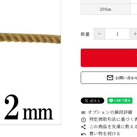
200ｍ
－
数量
s
mail_outline
お問い合わ
オプションの値段詳細
toc
特定商取引法に基づく表
error_outline
この商品を友達に教え
share
買い物を続ける
undo