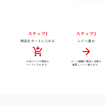
ステップ1
ステップ2
商品をカートに入れる
レジへ進む
add_shopping_cart
arrow_forward
お気に入りの商品を
カート画面で商品と金額を
カートに入れます。
確認しレジへ進みます。