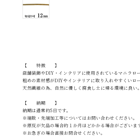
【 特徴 】
店舗装飾やDIY・インテリアに使用されているマニラロ
粗めの素材感がDIYやインテリアに取り入れやすくいロ
天然繊維の為、自然に優しく腐食し土に帰る環境に良い
【 納期 】
納期は通常約5日です。
※端数・先端加工等についてはお問い合わせください。
※原反が欠品の場合約１か月ほどかかる場合がございま
※お急ぎの場合直接お問合せください。