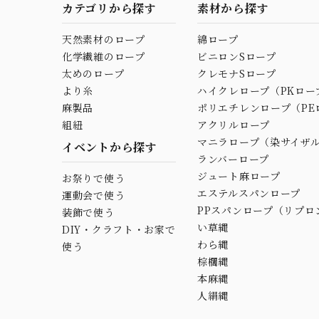
カテゴリから探す
素材から探す
天然素材のロープ
綿ロープ
化学繊維のロープ
ビニロンSロープ
太めのロープ
クレモナSロープ
より糸
ハイクレロープ（PKロー
麻製品
ポリエチレンロープ（PE
組紐
アクリルロープ
マニラロープ（染サイザ
イベントから探す
ランバーロープ
ジュート麻ロープ
お祭りで使う
エステルスパンロープ
運動会で使う
PPスパンロープ（リプロ
装飾で使う
い草縄
DIY・クラフト・お家で
わら縄
使う
棕櫚縄
本麻縄
人絹縄