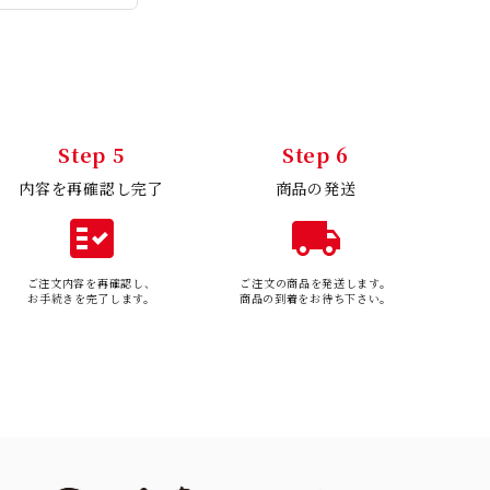
Step 5
Step 6
内容を再確認し完了
商品の発送
fact_check
local_shipping
ご注文内容を再確認し、
ご注文の商品を発送します。
お手続きを完了します。
商品の到着をお待ち下さい。