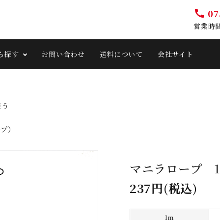
07
call
営業時間 
ら探す
お問い合わせ
送料について
会社サイト
使う
ープ）
マニラロープ 1
237円(税込)
1ｍ