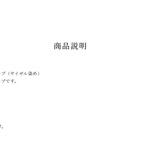
商品説明
ープ（サイザル染め）
ープです。
。
す。