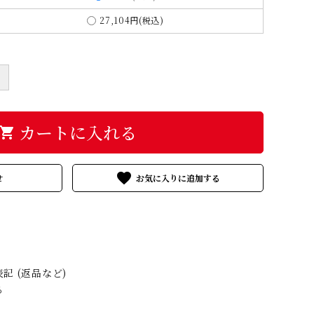
27,104円(税込)
＋
カートに入れる
hopping_cart
favorite
せ
記 (返品など)
る