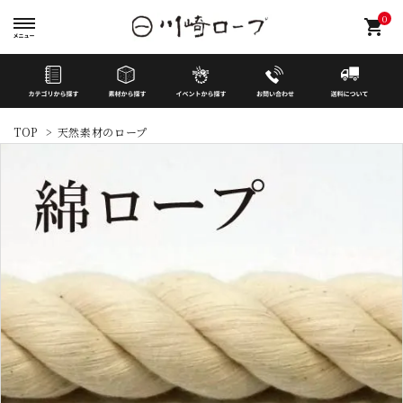
0
shopping_cart
TOP
>
天然素材のロープ
search
イベントから探す
カテゴリーから探す
素材から探す