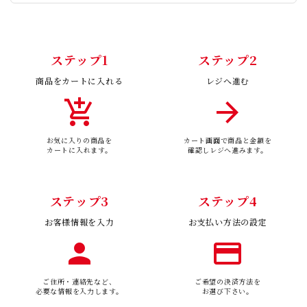
ステップ1
ステップ2
商品をカートに入れる
レジへ進む
add_shopping_cart
arrow_forward
お気に入りの商品を
カート画面で商品と金額を
カートに入れます。
確認しレジへ進みます。
ステップ3
ステップ4
お客様情報を入力
お支払い方法の設定
person
payment
ご住所・連絡先など、
ご希望の決済方法を
必要な情報を入力します。
お選び下さい。