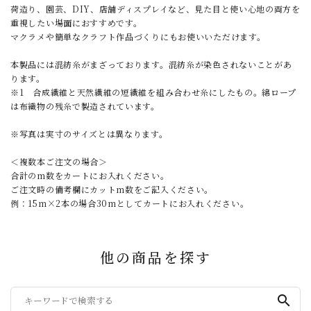
荷造り、園芸、DIY、店舗ディスプレイなど、見た目と使い心地の両方を
重視したい場面におすすめです。
マクラメや簡単なクラフト作品づくりにもお使いいただけます。
本製品には混紡糸がまざっております。混紡糸が染色されないことがあ
ります。
※1 合成繊維と天然繊維の短繊維を組み合わせ糸にしたもの。綿ロープ
は布織物の残糸で製造されています。
※写真は実寸のサイズとは異なります。
＜複数本ご注文の場合＞
合計のm数をカートにお入れください。
ご注文時の備考欄にカットm数をご記入ください。
例：15m×2本の場合30mとしてカートにお入れください。
他の商品を探す
search