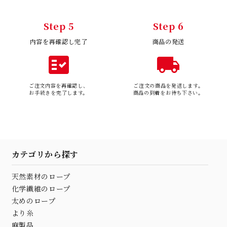
Step 5
Step 6
内容を再確認し完了
商品の発送
fact_check
local_shipping
ご注文内容を再確認し、
ご注文の商品を発送します。
お手続きを完了します。
商品の到着をお待ち下さい。
カテゴリから探す
天然素材のロープ
化学繊維のロープ
太めのロープ
より糸
麻製品