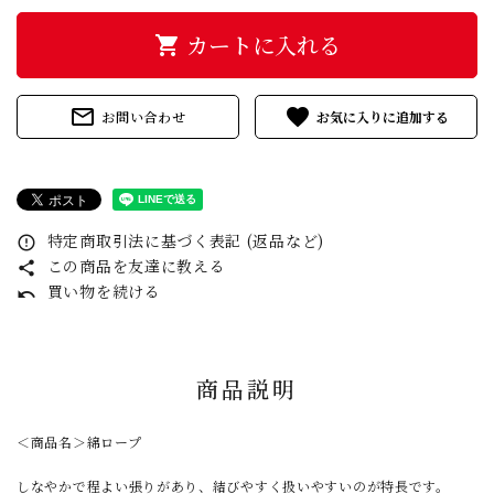
カートに入れる
shopping_cart
mail_outline
favorite
お問い合わせ
特定商取引法に基づく表記 (返品など)
error_outline
この商品を友達に教える
share
買い物を続ける
undo
商品説明
＜商品名＞綿ロープ
しなやかで程よい張りがあり、結びやすく扱いやすいのが特長です。