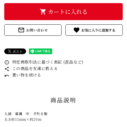
カートに入れる
shopping_cart
mail_outline
favorite
お問い合わせ
特定商取引法に基づく表記 (返品など)
error_outline
この商品を友達に教える
share
買い物を続ける
undo
商品説明
人絹 幕縄 中 手引き製
太さ約11mm×約20m