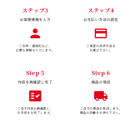
ステップ3
ステップ4
お客様情報を入力
お支払い方法の設定
person
payment
ご住所・連絡先など、
ご希望の決済方法を
必要な情報を入力します。
お選び下さい。
Step 5
Step 6
内容を再確認し完了
商品の発送
fact_check
local_shipping
ご注文内容を再確認し、
ご注文の商品を発送します。
お手続きを完了します。
商品の到着をお待ち下さい。