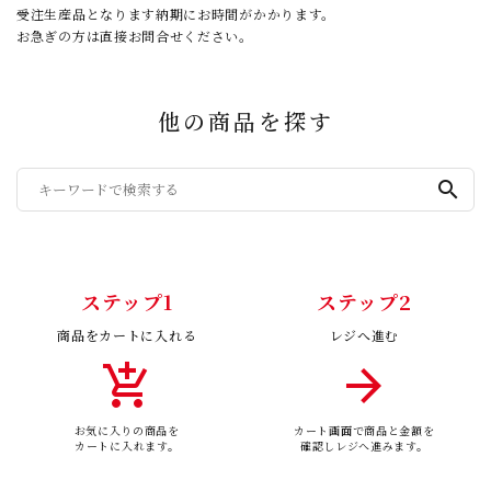
受注生産品となります納期にお時間がかかります。
お急ぎの方は直接お問合せください。
他の商品を探す
search
ステップ1
ステップ2
商品をカートに入れる
レジへ進む
add_shopping_cart
arrow_forward
お気に入りの商品を
カート画面で商品と金額を
カートに入れます。
確認しレジへ進みます。