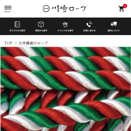
0
shopping_cart
TOP
>
化学繊維のロープ
search
イベントから探す
カテゴリーから探す
素材から探す