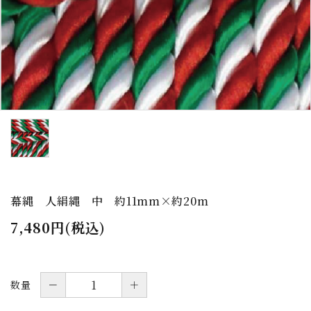
お問い合わせ
会社サイト
送料について
よくあるご質問
プライバシーポリシー
特定商取引法について
幕縄 人絹縄 中 約11mm×約20m
7,480円(税込)
－
＋
数量