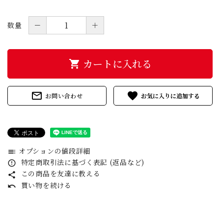
－
＋
数量
カートに入れる
shopping_cart
mail_outline
favorite
お問い合わせ
オプションの値段詳細
toc
特定商取引法に基づく表記 (返品など)
error_outline
この商品を友達に教える
share
買い物を続ける
undo