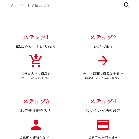
search
ステップ1
ステップ2
商品をカートに入れる
レジへ進む
add_shopping_cart
arrow_forward
お気に入りの商品を
カート画面で商品と金額を
カートに入れます。
確認しレジへ進みます。
ステップ3
ステップ4
お客様情報を入力
お支払い方法の設定
person
payment
ご住所・連絡先など、
ご希望の決済方法を