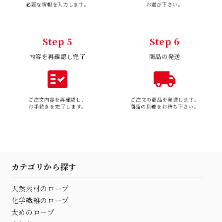
必要な情報を入力します。
お選び下さい。
Step 5
Step 6
内容を再確認し完了
商品の発送
fact_check
local_shipping
ご注文内容を再確認し、
ご注文の商品を発送します。
お手続きを完了します。
商品の到着をお待ち下さい。
カテゴリから探す
天然素材のロープ
化学繊維のロープ
太めのロープ