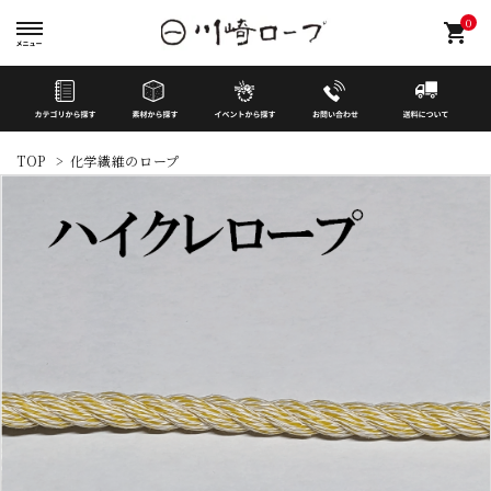
0
shopping_cart
TOP
>
化学繊維のロープ
search
イベントから探す
カテゴリーから探す
素材から探す